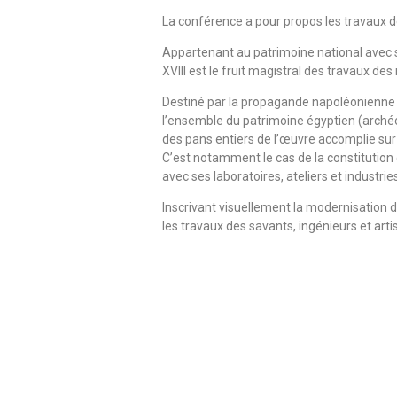
La conférence a pour propos les travaux de
Appartenant au patrimoine national avec so
XVIII est le fruit magistral des travaux
Destiné par la propagande napoléonienne à f
l’ensemble du patrimoine égyptien (arché
des pans entiers de l’œuvre accomplie sur 
C’est notamment le cas de la constitution d
avec ses laboratoires, ateliers et industri
Inscrivant visuellement la modernisation d
les travaux des savants, ingénieurs et art