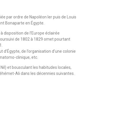
iée par ordre de Napoléon Ier puis de Louis
ent Bonaparte en Égypte.
à disposition de l’Europe éclairée
poursuivi de 1802 à 1829 omet pourtant
1.
ut d’Égypte, de l’organisation d’une colonie
anatomo-clinique, etc.
il) et bousculant les habitudes locales,
 Méhémet-Ali dans les décennies suivantes.