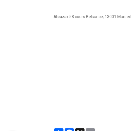
Alcazar
58 cours Belsunce, 13001 Marseil
Partager
Facebook
X
Email