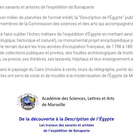
s savants et artistes de l’expédition de Bonaparte.
n millier de planches de format inédit, la "Description de l’Égypte" publ
 des membres de la Commission des sciences et des arts qui accompagnèr
aire oublier l’échec militaire de l’expédition d’Égypte en mettant ainsi 
ologique, historique et naturel), ce monumental projet encyclopédique 
le terrain durant les trois années d’occupation française, de 1798 à 180
e collections publiques et privées, des fouilles archéologiques de Instit
es, sa presse, ses théâtres, ses lazarets, hôpitaux et leur enseignement 
ans le paysage du Caire (moulins à vents, tours du télégraphe, ponts du N
istes ont servi de socle et de modèle à la modernisation de l’Égypte de