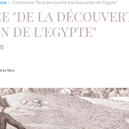
oine
Conférence "De la découverte à la Description de l'Egypte"
 "DE LA DÉCOUVERT
N DE L'EGYPTE"
30
trée libre