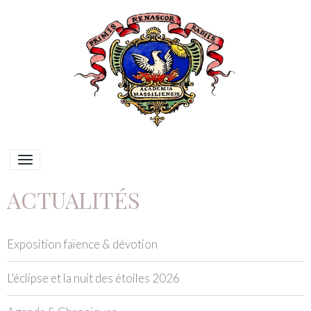
ACTUALITÉS
Exposition faïence & dévotion
L'éclipse et la nuit des étoiles 2026