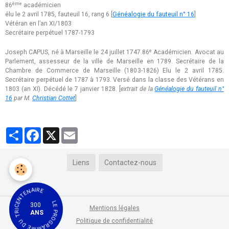
ème
86
académicien
élu le 2 avril 1785, fauteuil 16, rang 6 [
Généalogie du fauteuil n° 16
]
Vétéran en l’an XI/1803
Secrétaire perpétuel 1787-1793
e
Joseph CAPUS, né à Marseille le 24 juillet 1747.86
Académicien. Avocat au
Parlement, assesseur de la ville de Marseille en 1789. Secrétaire de la
Chambre de Commerce de Marseille (1803-1826) Elu le 2 avril 1785.
Secrétaire perpétuel de 1787 à 1793. Versé dans la classe des Vétérans en
1803 (an XI). Décédé le 7 janvier 1828. [
extrait de la
Généalogie du fauteuil n°
16
par M.
Christian Cottet
]
Partager
Facebook
X
Email
Liens
Contactez-nous
LE PROGRAMME DU TRICENTENAIRE
300
Mentions légales
ANS
Politique de confidentialité